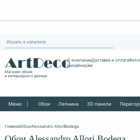
О компании
Доставка и оплата
Фото
Дизайнерам
Магазин обоев
и интерьерного декора
Меню
|
Обои
Лепнина
3D панели
Перегор
Главная
Обои
Alessandro Allori
Bodega
Обои Alessandro Allori Bodega