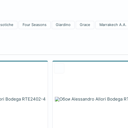
sotiche
Four Seasons
Giardino
Grace
Marrakech A.A.