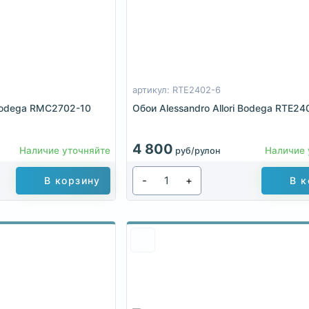
артикул: RTE2402-6
 Bodega RMC2702-10
Обои Alessandro Allori Bodega RTE24
4 800
Наличие уточняйте
Наличие 
руб/рулон
-
+
В корзину
В к