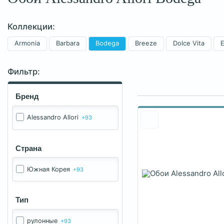
Коллекции:
Armonia
Barbara
Bodega
Breeze
Dolce Vita
E
Фильтр:
Бренд
Alessandro Allori
+93
Страна
Южная Корея
+93
Тип
рулонные
+93