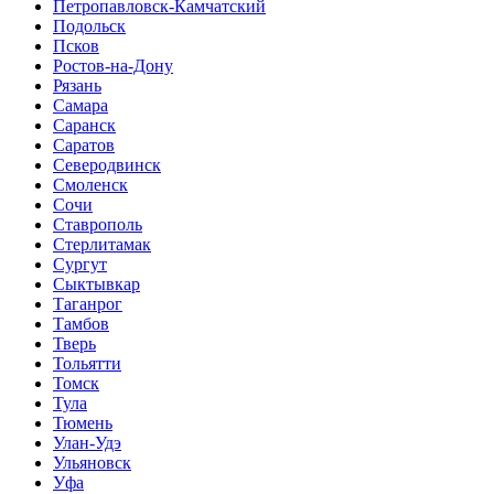
Петропавловск-Камчатский
Подольск
Псков
Ростов-на-Дону
Рязань
Самара
Саранск
Саратов
Северодвинск
Смоленск
Сочи
Ставрополь
Стерлитамак
Сургут
Сыктывкар
Таганрог
Тамбов
Тверь
Тольятти
Томск
Тула
Тюмень
Улан-Удэ
Ульяновск
Уфа