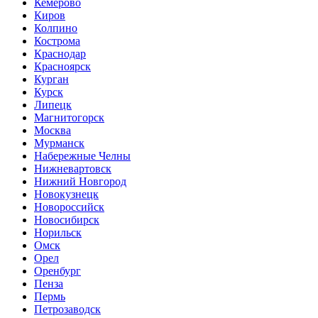
Кемерово
Киров
Колпино
Кострома
Краснодар
Красноярск
Курган
Курск
Липецк
Магнитогорск
Москва
Мурманск
Набережные Челны
Нижневартовск
Нижний Новгород
Новокузнецк
Новороссийск
Новосибирск
Норильск
Омск
Орел
Оренбург
Пенза
Пермь
Петрозаводск