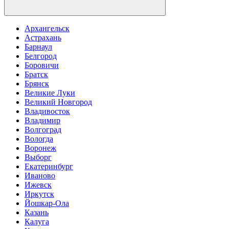
Архангельск
Астрахань
Барнаул
Белгород
Боровичи
Братск
Брянск
Великие Луки
Великий Новгород
Владивосток
Владимир
Волгоград
Вологда
Воронеж
Выборг
Екатеринбург
Иваново
Ижевск
Иркутск
Йошкар-Ола
Казань
Калуга