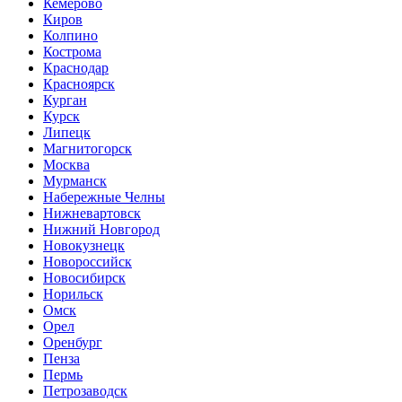
Кемерово
Киров
Колпино
Кострома
Краснодар
Красноярск
Курган
Курск
Липецк
Магнитогорск
Москва
Мурманск
Набережные Челны
Нижневартовск
Нижний Новгород
Новокузнецк
Новороссийск
Новосибирск
Норильск
Омск
Орел
Оренбург
Пенза
Пермь
Петрозаводск