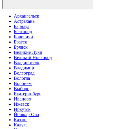
Архангельск
Астрахань
Барнаул
Белгород
Боровичи
Братск
Брянск
Великие Луки
Великий Новгород
Владивосток
Владимир
Волгоград
Вологда
Воронеж
Выборг
Екатеринбург
Иваново
Ижевск
Иркутск
Йошкар-Ола
Казань
Калуга