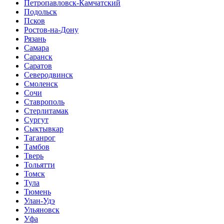
Петропавловск-Камчатский
Подольск
Псков
Ростов-на-Дону
Рязань
Самара
Саранск
Саратов
Северодвинск
Смоленск
Сочи
Ставрополь
Стерлитамак
Сургут
Сыктывкар
Таганрог
Тамбов
Тверь
Тольятти
Томск
Тула
Тюмень
Улан-Удэ
Ульяновск
Уфа