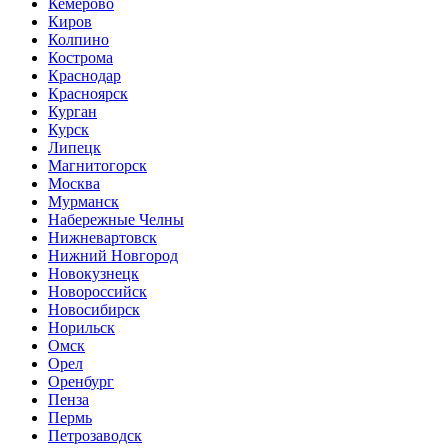
Кемерово
Киров
Колпино
Кострома
Краснодар
Красноярск
Курган
Курск
Липецк
Магнитогорск
Москва
Мурманск
Набережные Челны
Нижневартовск
Нижний Новгород
Новокузнецк
Новороссийск
Новосибирск
Норильск
Омск
Орел
Оренбург
Пенза
Пермь
Петрозаводск