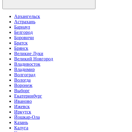
Архангельск
Астрахань
Барнаул
Белгород
Боровичи
Братск
Брянск
Великие Луки
Великий Новгород
Владивосток
Владимир
Волгоград
Вологда
Воронеж
Выборг
Екатеринбург
Иваново
Ижевск
Иркутск
Йошкар-Ола
Казань
Калуга