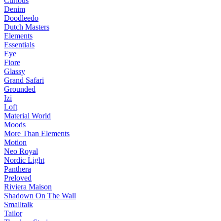
Curious
Denim
Doodleedo
Dutch Masters
Elements
Essentials
Eye
Fiore
Glassy
Grand Safari
Grounded
Izi
Loft
Material World
Moods
More Than Elements
Motion
Neo Royal
Nordic Light
Panthera
Preloved
Riviera Maison
Shadown On The Wall
Smalltalk
Tailor