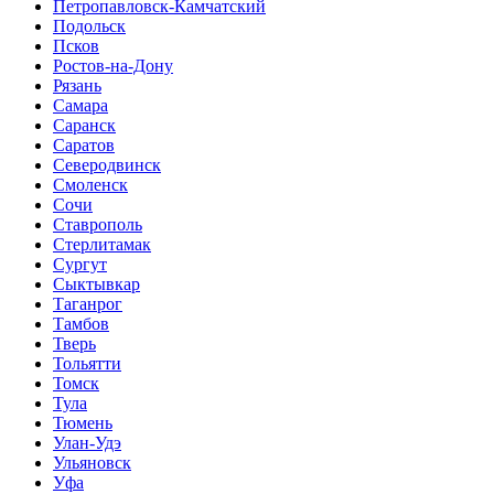
Петропавловск-Камчатский
Подольск
Псков
Ростов-на-Дону
Рязань
Самара
Саранск
Саратов
Северодвинск
Смоленск
Сочи
Ставрополь
Стерлитамак
Сургут
Сыктывкар
Таганрог
Тамбов
Тверь
Тольятти
Томск
Тула
Тюмень
Улан-Удэ
Ульяновск
Уфа