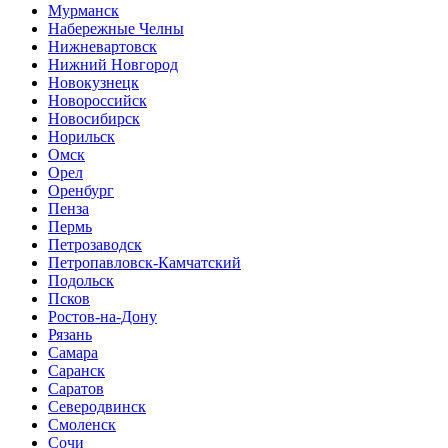
Мурманск
Набережные Челны
Нижневартовск
Нижний Новгород
Новокузнецк
Новороссийск
Новосибирск
Норильск
Омск
Орел
Оренбург
Пенза
Пермь
Петрозаводск
Петропавловск-Камчатский
Подольск
Псков
Ростов-на-Дону
Рязань
Самара
Саранск
Саратов
Северодвинск
Смоленск
Сочи