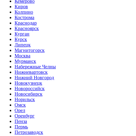
Кемерово
Киров
Колпино
Кострома
Краснодар
Красноярск
Курган
Курск
Липецк
Магнитогорск
Москва
Мурманск
Набережные Челны
Нижневартовск
Нижний Новгород
Новокузнецк
Новороссийск
Новосибирск
Норильск
Омск
Орел
Оренбург
Пенза
Пермь
Петрозаводск