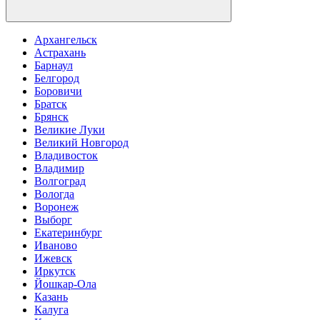
Архангельск
Астрахань
Барнаул
Белгород
Боровичи
Братск
Брянск
Великие Луки
Великий Новгород
Владивосток
Владимир
Волгоград
Вологда
Воронеж
Выборг
Екатеринбург
Иваново
Ижевск
Иркутск
Йошкар-Ола
Казань
Калуга