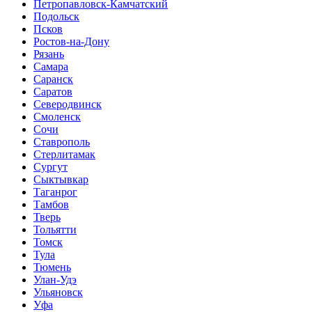
Петропавловск-Камчатский
Подольск
Псков
Ростов-на-Дону
Рязань
Самара
Саранск
Саратов
Северодвинск
Смоленск
Сочи
Ставрополь
Стерлитамак
Сургут
Сыктывкар
Таганрог
Тамбов
Тверь
Тольятти
Томск
Тула
Тюмень
Улан-Удэ
Ульяновск
Уфа