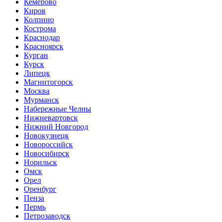
Кемерово
Киров
Колпино
Кострома
Краснодар
Красноярск
Курган
Курск
Липецк
Магнитогорск
Москва
Мурманск
Набережные Челны
Нижневартовск
Нижний Новгород
Новокузнецк
Новороссийск
Новосибирск
Норильск
Омск
Орел
Оренбург
Пенза
Пермь
Петрозаводск