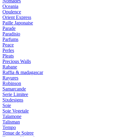
Nomades
Oceania
Opulence
Orient Express
Paille Japonaise
Parade
Paradisio
Parfums
Peace
Perles
Pleats
Precious Walls
Rabane
Raffia & madagascar
Rayures
Robinson
Samarcande
Serie Limitee
Sixdesigns
Soie
Soie Vegetale
Talamone
Talisman
Tempo
Tenue de Soiree