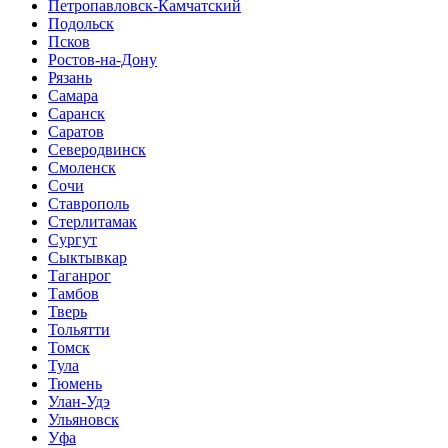
Петропавловск-Камчатский
Подольск
Псков
Ростов-на-Дону
Рязань
Самара
Саранск
Саратов
Северодвинск
Смоленск
Сочи
Ставрополь
Стерлитамак
Сургут
Сыктывкар
Таганрог
Тамбов
Тверь
Тольятти
Томск
Тула
Тюмень
Улан-Удэ
Ульяновск
Уфа