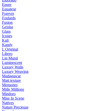
Eldorado
Epure
Equateur
Forever
Foulards
Fusion
Geisha
Glass
Icones
Kali
Kandy
L Original
Libero
Lin Mural
Luminescent
Luxury Walls
Luxury Weaving
Madagascar
Matt texture
Memories
Mille Millions
Mindoro
Mise In Scene
Natives
Nature Precieuse