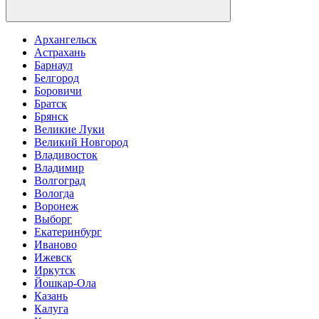
Архангельск
Астрахань
Барнаул
Белгород
Боровичи
Братск
Брянск
Великие Луки
Великий Новгород
Владивосток
Владимир
Волгоград
Вологда
Воронеж
Выборг
Екатеринбург
Иваново
Ижевск
Иркутск
Йошкар-Ола
Казань
Калуга