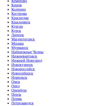
Кемерово
Киров
Колпино
Кострома
Краснодар
Красноярск
Курган
Курск
Липецк
Магнитогорск
Москва
Мурманск
Набережные Челны
Нижневартовск
Нижний Новгород
Новокузнецк
Новороссийск
Новосибирск
Норильск
Омск
Орел
Оренбург
Пенза
Пермь
Петрозаводск