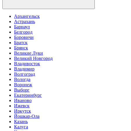
Архангельск
Астрахань
Барнаул
Белгород
Боровичи
Братск
Брянск
Великие Луки
Великий Новгород
Владивосток
Владимир
Волгоград
Вологда
Воронеж
Выборг
Екатеринбург
Иваново
Ижевск
Иркутск
Йошкар-Ола
Казань
Калуга