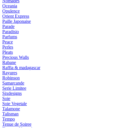
Nomades
Oceania
Opulence
Orient Express
Paille Japonaise
Parade
Paradisio
Parfums
Peace
Perles
Pleats
Precious Walls
Rabane
Raffia & madagascar
Rayures
Robinson
Samarcande
Serie Limitee
Sixdesigns
Soie
Soie Vegetale
Talamone
Talisman
Tempo
Tenue de Soiree