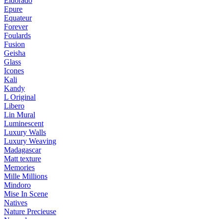
Eldorado
Epure
Equateur
Forever
Foulards
Fusion
Geisha
Glass
Icones
Kali
Kandy
L Original
Libero
Lin Mural
Luminescent
Luxury Walls
Luxury Weaving
Madagascar
Matt texture
Memories
Mille Millions
Mindoro
Mise In Scene
Natives
Nature Precieuse