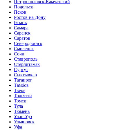
Петропавловск-Камчатский
Подольск
Псков
Ростов-на-Дону
Рязань
Самара
Саранск
Саратов
Северодвинск
Смоленск
Сочи
Ставрополь
Стерлитамак
Сургут
Сыктывкар
Таганрог
Тамбов
Тверь
Тольятти
Томск
Тула
Тюмень
Улан-Удэ
Ульяновск
Уфа