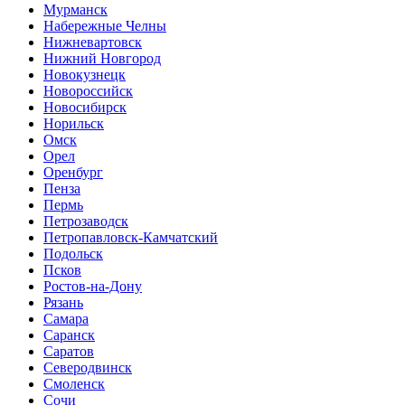
Мурманск
Набережные Челны
Нижневартовск
Нижний Новгород
Новокузнецк
Новороссийск
Новосибирск
Норильск
Омск
Орел
Оренбург
Пенза
Пермь
Петрозаводск
Петропавловск-Камчатский
Подольск
Псков
Ростов-на-Дону
Рязань
Самара
Саранск
Саратов
Северодвинск
Смоленск
Сочи