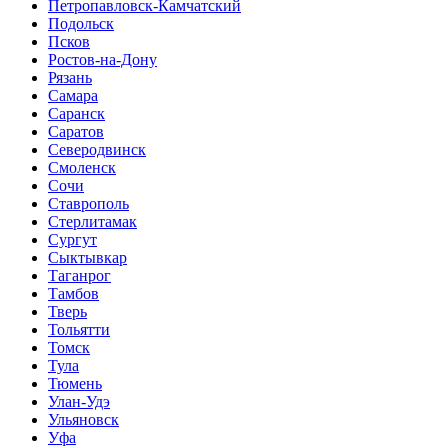
Петропавловск-Камчатский
Подольск
Псков
Ростов-на-Дону
Рязань
Самара
Саранск
Саратов
Северодвинск
Смоленск
Сочи
Ставрополь
Стерлитамак
Сургут
Сыктывкар
Таганрог
Тамбов
Тверь
Тольятти
Томск
Тула
Тюмень
Улан-Удэ
Ульяновск
Уфа