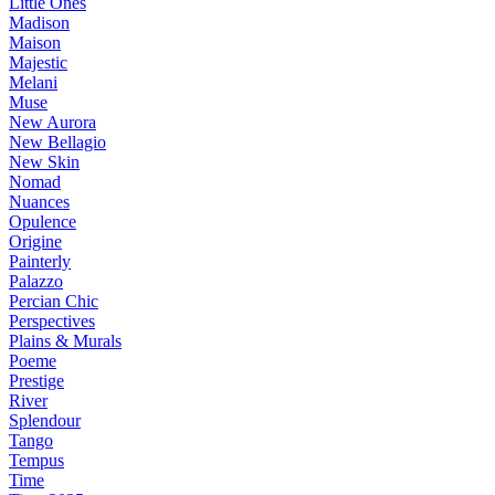
Little Ones
Madison
Maison
Majestic
Melani
Muse
New Aurora
New Bellagio
New Skin
Nomad
Nuances
Opulence
Origine
Painterly
Palazzo
Percian Chic
Perspectives
Plains & Murals
Poeme
Prestige
River
Splendour
Tango
Tempus
Time