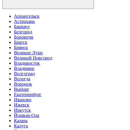
Архангельск
Астрахань
Барнаул
Белгород
Боровичи
Братск
Брянск
Великие Луки
Великий Новгород
Владивосток
Владимир
Волгоград
Вологда
Воронеж
Выборг
Екатеринбург
Иваново
Ижевск
Иркутск
Йошкар-Ола
Казань
Калуга