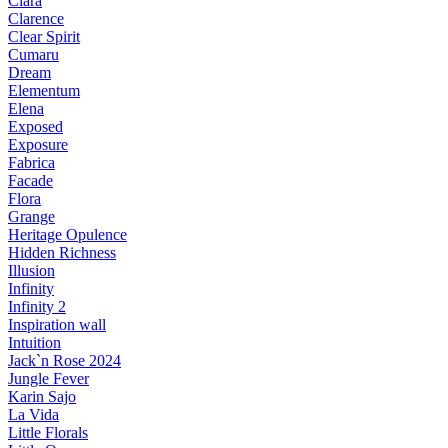
Ciara
Clarence
Clear Spirit
Cumaru
Dream
Elementum
Elena
Exposed
Exposure
Fabrica
Facade
Flora
Grange
Heritage Opulence
Hidden Richness
Illusion
Infinity
Infinity 2
Inspiration wall
Intuition
Jack`n Rose 2024
Jungle Fever
Karin Sajo
La Vida
Little Florals