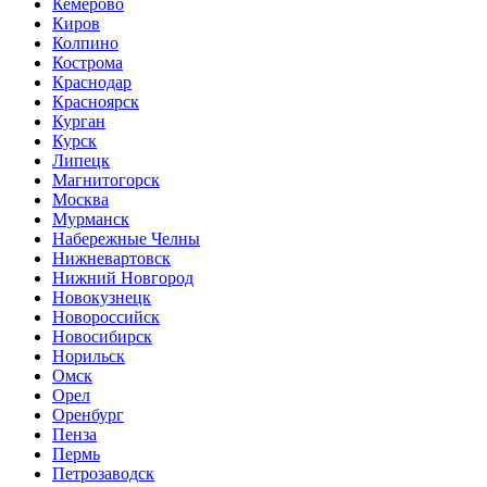
Кемерово
Киров
Колпино
Кострома
Краснодар
Красноярск
Курган
Курск
Липецк
Магнитогорск
Москва
Мурманск
Набережные Челны
Нижневартовск
Нижний Новгород
Новокузнецк
Новороссийск
Новосибирск
Норильск
Омск
Орел
Оренбург
Пенза
Пермь
Петрозаводск