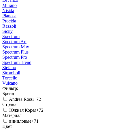
Levanzo
Murano
Nisida
Pianosa
Procida
Razzoli
Sicily
Spectrum
Spectrum Art
Spectrum Max
Spectrum Plus
Spectrum Pro
Spectrum Trend
Stefano
Stromboli
Torcello
Vulcano
Фильтр:
Бренд
Andrea Rossi
+72
Страна
Южная Корея
+72
Материал
виниловые
+71
Цвет