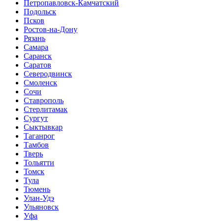
Петропавловск-Камчатский
Подольск
Псков
Ростов-на-Дону
Рязань
Самара
Саранск
Саратов
Северодвинск
Смоленск
Сочи
Ставрополь
Стерлитамак
Сургут
Сыктывкар
Таганрог
Тамбов
Тверь
Тольятти
Томск
Тула
Тюмень
Улан-Удэ
Ульяновск
Уфа