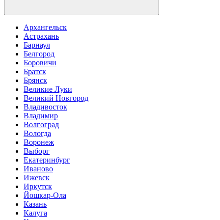
Архангельск
Астрахань
Барнаул
Белгород
Боровичи
Братск
Брянск
Великие Луки
Великий Новгород
Владивосток
Владимир
Волгоград
Вологда
Воронеж
Выборг
Екатеринбург
Иваново
Ижевск
Иркутск
Йошкар-Ола
Казань
Калуга