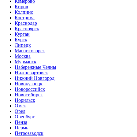
Кемерово
Киров
Колпино
Кострома
Краснодар
Красноярск
Курган
Курск
Липецк
Магнитогорск
Москва
Мурманск
Набережные Челны
Нижневартовск
Нижний Новгород
Новокузнецк
Новороссийск
Новосибирск
Норильск
Омск
Орел
Оренбург
Пенза
Пермь
Петрозаводск