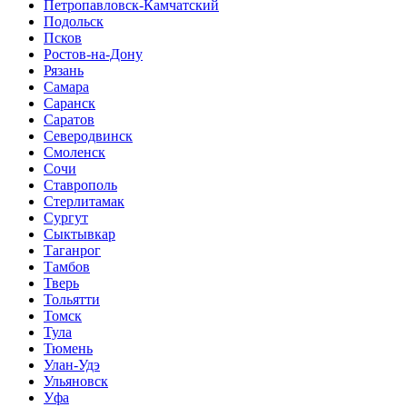
Петропавловск-Камчатский
Подольск
Псков
Ростов-на-Дону
Рязань
Самара
Саранск
Саратов
Северодвинск
Смоленск
Сочи
Ставрополь
Стерлитамак
Сургут
Сыктывкар
Таганрог
Тамбов
Тверь
Тольятти
Томск
Тула
Тюмень
Улан-Удэ
Ульяновск
Уфа