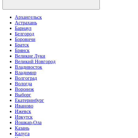
Архангельск
Астрахань
Барнаул
Белгород
Боровичи
Братск
Брянск
Великие Луки
Великий Новгород
Владивосток
Владимир
Волгоград
Вологда
Воронеж
Выборг
Екатеринбург
Иваново
Ижевск
Иркутск
Йошкар-Ола
Казань
Калуга