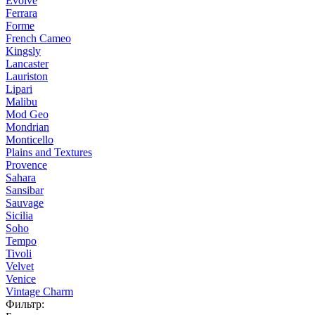
Evolve
Ferrara
Forme
French Cameo
Kingsly
Lancaster
Lauriston
Lipari
Malibu
Mod Geo
Mondrian
Monticello
Plains and Textures
Provence
Sahara
Sansibar
Sauvage
Sicilia
Soho
Tempo
Tivoli
Velvet
Venice
Vintage Charm
Фильтр: