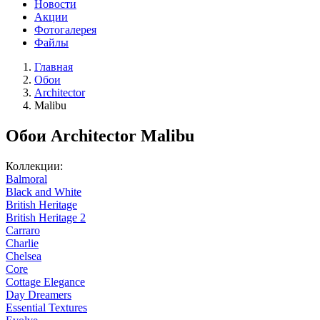
Новости
Акции
Фотогалерея
Файлы
Главная
Обои
Architector
Malibu
Обои Architector Malibu
Коллекции:
Balmoral
Black and White
British Heritage
British Heritage 2
Carraro
Charlie
Chelsea
Core
Cottage Elegance
Day Dreamers
Essential Textures