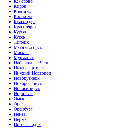
Кемерово
Киров
Колпино
Кострома
Краснодар
Красноярск
Курган
Курск
Липецк
Магнитогорск
Москва
Мурманск
Набережные Челны
Нижневартовск
Нижний Новгород
Новокузнецк
Новороссийск
Новосибирск
Норильск
Омск
Орел
Оренбург
Пенза
Пермь
Петрозаводск