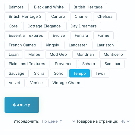
Balmoral
Black and White
British Heritage
British Heritage 2
Carraro
Charlie
Chelsea
Core
Cottage Elegance
Day Dreamers
Essential Textures
Evolve
Ferrara
Forme
French Cameo
Kingsly
Lancaster
Lauriston
Lipari
Malibu
Mod Geo
Mondrian
Monticello
Plains and Textures
Provence
Sahara
Sansibar
Sauvage
Sicilia
Soho
Tempo
Tivoli
Velvet
Venice
Vintage Charm
Фильтр
Упорядочить:
Товаров на странице: