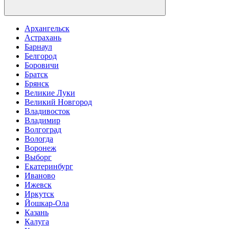
Архангельск
Астрахань
Барнаул
Белгород
Боровичи
Братск
Брянск
Великие Луки
Великий Новгород
Владивосток
Владимир
Волгоград
Вологда
Воронеж
Выборг
Екатеринбург
Иваново
Ижевск
Иркутск
Йошкар-Ола
Казань
Калуга