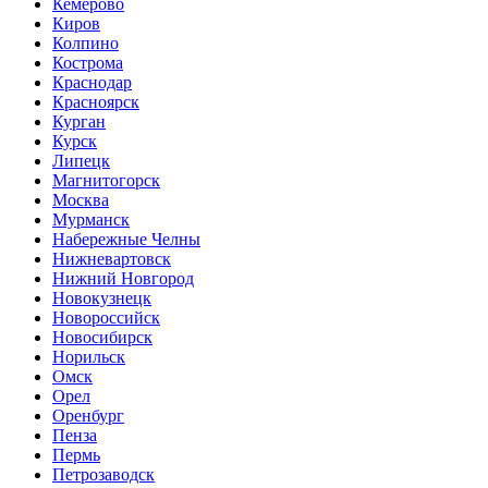
Кемерово
Киров
Колпино
Кострома
Краснодар
Красноярск
Курган
Курск
Липецк
Магнитогорск
Москва
Мурманск
Набережные Челны
Нижневартовск
Нижний Новгород
Новокузнецк
Новороссийск
Новосибирск
Норильск
Омск
Орел
Оренбург
Пенза
Пермь
Петрозаводск