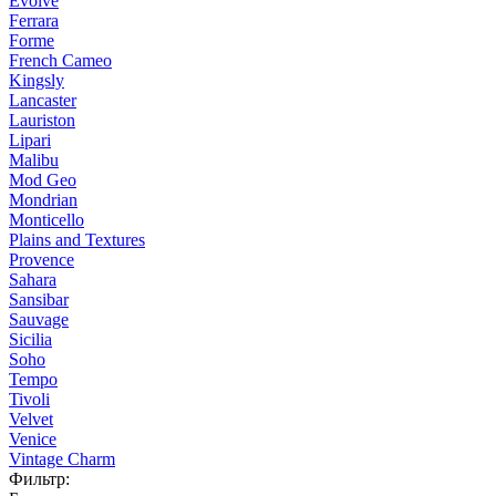
Evolve
Ferrara
Forme
French Cameo
Kingsly
Lancaster
Lauriston
Lipari
Malibu
Mod Geo
Mondrian
Monticello
Plains and Textures
Provence
Sahara
Sansibar
Sauvage
Sicilia
Soho
Tempo
Tivoli
Velvet
Venice
Vintage Charm
Фильтр: