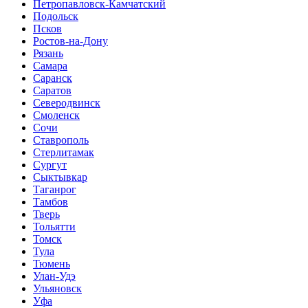
Петропавловск-Камчатский
Подольск
Псков
Ростов-на-Дону
Рязань
Самара
Саранск
Саратов
Северодвинск
Смоленск
Сочи
Ставрополь
Стерлитамак
Сургут
Сыктывкар
Таганрог
Тамбов
Тверь
Тольятти
Томск
Тула
Тюмень
Улан-Удэ
Ульяновск
Уфа