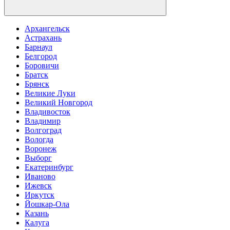
Архангельск
Астрахань
Барнаул
Белгород
Боровичи
Братск
Брянск
Великие Луки
Великий Новгород
Владивосток
Владимир
Волгоград
Вологда
Воронеж
Выборг
Екатеринбург
Иваново
Ижевск
Иркутск
Йошкар-Ола
Казань
Калуга