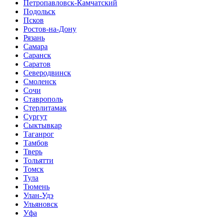
Петропавловск-Камчатский
Подольск
Псков
Ростов-на-Дону
Рязань
Самара
Саранск
Саратов
Северодвинск
Смоленск
Сочи
Ставрополь
Стерлитамак
Сургут
Сыктывкар
Таганрог
Тамбов
Тверь
Тольятти
Томск
Тула
Тюмень
Улан-Удэ
Ульяновск
Уфа