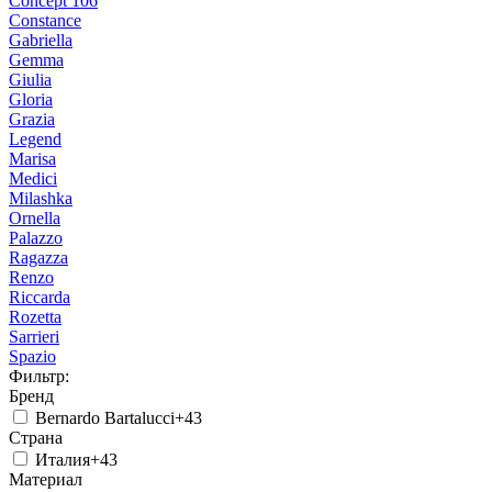
Concept 106
Constance
Gabriella
Gemma
Giulia
Gloria
Grazia
Legend
Marisa
Medici
Milashka
Ornella
Palazzo
Ragazza
Renzo
Riccarda
Rozetta
Sarrieri
Spazio
Фильтр:
Бренд
Bernardo Bartalucci
+43
Страна
Италия
+43
Материал