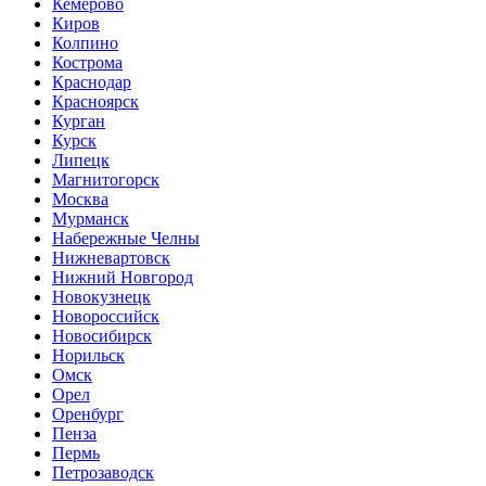
Кемерово
Киров
Колпино
Кострома
Краснодар
Красноярск
Курган
Курск
Липецк
Магнитогорск
Москва
Мурманск
Набережные Челны
Нижневартовск
Нижний Новгород
Новокузнецк
Новороссийск
Новосибирск
Норильск
Омск
Орел
Оренбург
Пенза
Пермь
Петрозаводск