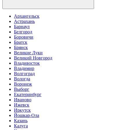
Архангельск
Астрахань
Барнаул
Белгород
Боровичи
Братск
Брянск
Великие Луки
Великий Новгород
Владивосток
Владимир
Волгоград
Вологда
Воронеж
Выборг
Екатеринбург
Иваново
Ижевск
Иркутск
Йошкар-Ола
Казань
Калуга