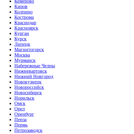
Кемерово
Киров
Колпино
Кострома
Краснодар
Красноярск
Курган
Курск
Липецк
Магнитогорск
Москва
Мурманск
Набережные Челны
Нижневартовск
Нижний Новгород
Новокузнецк
Новороссийск
Новосибирск
Норильск
Омск
Орел
Оренбург
Пенза
Пермь
Петрозаводск