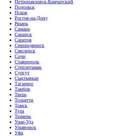
Петропавловск-Камчатский
Подольск
Псков
Ростов-на-Дону
Рязань
Самара
Саранск
Саратов
Северодвинск
Смоленск
Сочи
Ставрополь
Стерлитамак
Сургут
Сыктывкар
Таганрог
Тамбов
Тверь
Тольятти
Томск
Тула
Тюмень
Улан-Удэ
Ульяновск
Уфа