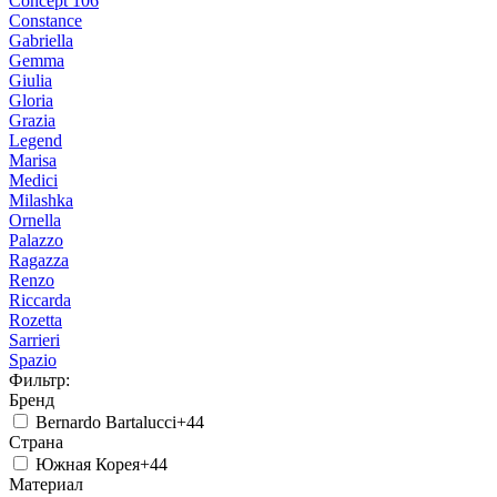
Concept 106
Constance
Gabriella
Gemma
Giulia
Gloria
Grazia
Legend
Marisa
Medici
Milashka
Ornella
Palazzo
Ragazza
Renzo
Riccarda
Rozetta
Sarrieri
Spazio
Фильтр:
Бренд
Bernardo Bartalucci
+44
Страна
Южная Корея
+44
Материал