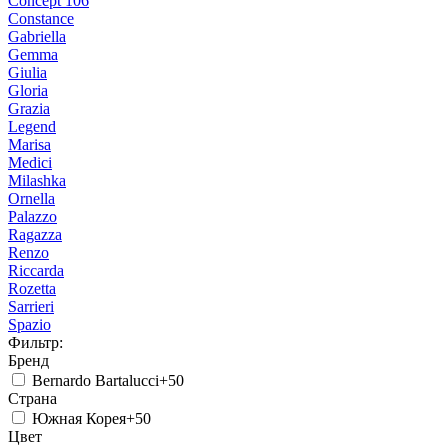
Concept 106
Constance
Gabriella
Gemma
Giulia
Gloria
Grazia
Legend
Marisa
Medici
Milashka
Ornella
Palazzo
Ragazza
Renzo
Riccarda
Rozetta
Sarrieri
Spazio
Фильтр:
Бренд
Bernardo Bartalucci
+50
Страна
Южная Корея
+50
Цвет