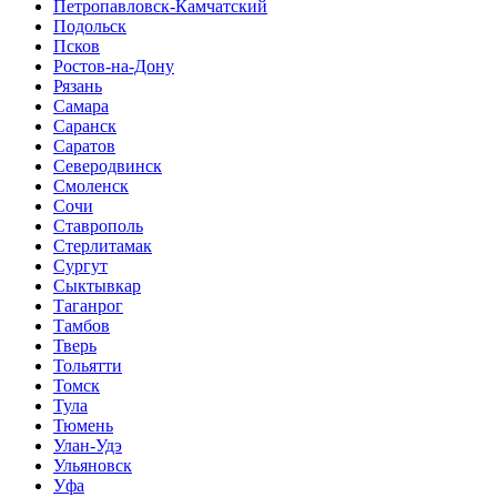
Петропавловск-Камчатский
Подольск
Псков
Ростов-на-Дону
Рязань
Самара
Саранск
Саратов
Северодвинск
Смоленск
Сочи
Ставрополь
Стерлитамак
Сургут
Сыктывкар
Таганрог
Тамбов
Тверь
Тольятти
Томск
Тула
Тюмень
Улан-Удэ
Ульяновск
Уфа