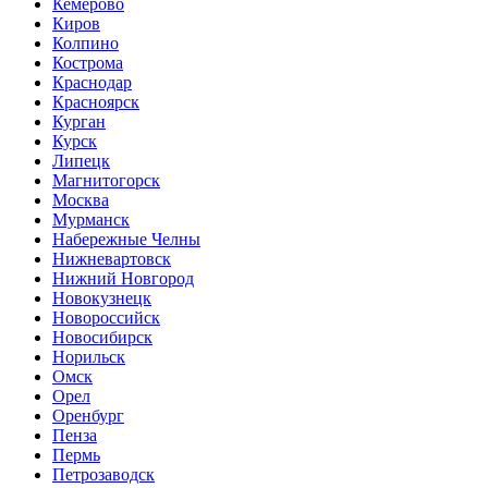
Кемерово
Киров
Колпино
Кострома
Краснодар
Красноярск
Курган
Курск
Липецк
Магнитогорск
Москва
Мурманск
Набережные Челны
Нижневартовск
Нижний Новгород
Новокузнецк
Новороссийск
Новосибирск
Норильск
Омск
Орел
Оренбург
Пенза
Пермь
Петрозаводск