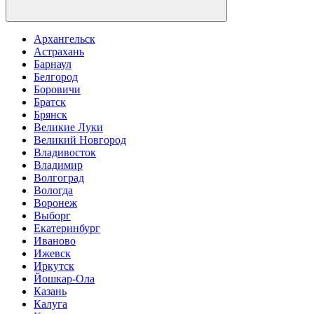
Архангельск
Астрахань
Барнаул
Белгород
Боровичи
Братск
Брянск
Великие Луки
Великий Новгород
Владивосток
Владимир
Волгоград
Вологда
Воронеж
Выборг
Екатеринбург
Иваново
Ижевск
Иркутск
Йошкар-Ола
Казань
Калуга