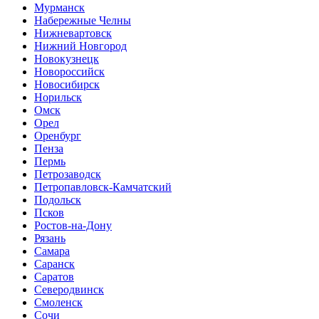
Мурманск
Набережные Челны
Нижневартовск
Нижний Новгород
Новокузнецк
Новороссийск
Новосибирск
Норильск
Омск
Орел
Оренбург
Пенза
Пермь
Петрозаводск
Петропавловск-Камчатский
Подольск
Псков
Ростов-на-Дону
Рязань
Самара
Саранск
Саратов
Северодвинск
Смоленск
Сочи