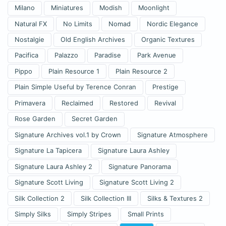
Milano
Miniatures
Modish
Moonlight
Natural FX
No Limits
Nomad
Nordic Elegance
Nostalgie
Old English Archives
Organic Textures
Pacifica
Palazzo
Paradise
Park Avenue
Pippo
Plain Resource 1
Plain Resource 2
Plain Simple Useful by Terence Conran
Prestige
Primavera
Reclaimed
Restored
Revival
Rose Garden
Secret Garden
Signature Archives vol.1 by Crown
Signature Atmosphere
Signature La Tapicera
Signature Laura Ashley
Signature Laura Ashley 2
Signature Panorama
Signature Scott Living
Signature Scott Living 2
Silk Collection 2
Silk Collection III
Silks & Textures 2
Simply Silks
Simply Stripes
Small Prints