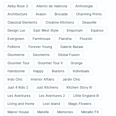
Abby Rose 3
Aliento de Valencia
Anthologie
Architecture
Avalon
Brocade
Charming Prints
Classical Elements
Creative Kitchens
Deauville
Design Lux
East West Style
Emporium
Equinox
Evergreen
Farmhouse
Flandria
Flourish
Folklore
Forever Young
Galerie Bazaar
Geometrie
Geometrix
Global Fusion
Gourmet Tour
Gourmet Tour II
Grunge
Handsome
Happy
Illusions
Individuals
Indo Chic
Interior Affairs
Jardin Chic
Just 4 Kids 2
Just Kitchens
Kitchen Story III
Les Aventures
Les Aventures 2
Little England III
Living and Home
Lost Island
Magic Flowers
Manor House
Marelle
Memories
Metallic FX