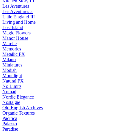
Kitchen Story III
Les Aventures
Les Aventures 2
Little England III
Living and Home
Lost Island
Magic Flowers
Manor House
Marelle
Memories
Metallic FX
Milano
Miniatures
Modish
Moonlight
Natural FX
No Limits
Nomad
Nordic Elegance
Nostalgie
Old English Archives
Organic Textures
Pacifica
Palazzo
Paradise