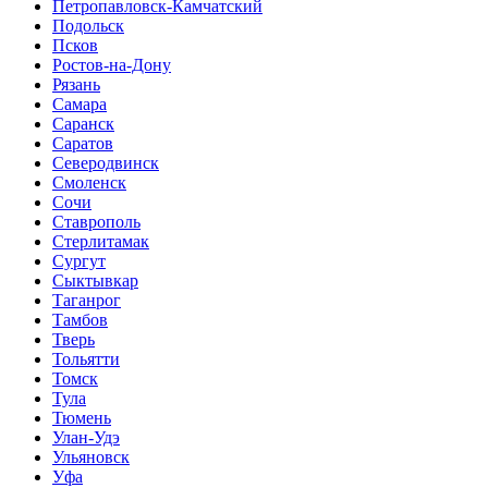
Петропавловск-Камчатский
Подольск
Псков
Ростов-на-Дону
Рязань
Самара
Саранск
Саратов
Северодвинск
Смоленск
Сочи
Ставрополь
Стерлитамак
Сургут
Сыктывкар
Таганрог
Тамбов
Тверь
Тольятти
Томск
Тула
Тюмень
Улан-Удэ
Ульяновск
Уфа