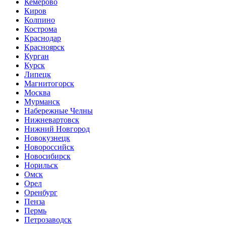
Кемерово
Киров
Колпино
Кострома
Краснодар
Красноярск
Курган
Курск
Липецк
Магнитогорск
Москва
Мурманск
Набережные Челны
Нижневартовск
Нижний Новгород
Новокузнецк
Новороссийск
Новосибирск
Норильск
Омск
Орел
Оренбург
Пенза
Пермь
Петрозаводск