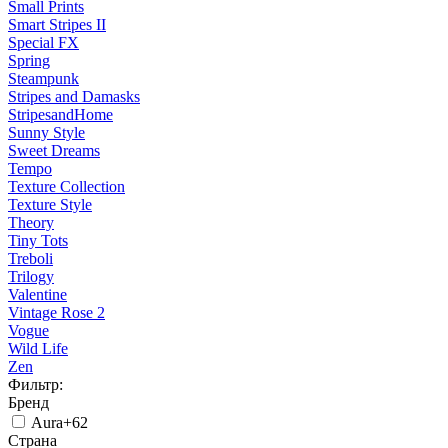
Small Prints
Smart Stripes II
Special FX
Spring
Steampunk
Stripes and Damasks
StripesandHome
Sunny Style
Sweet Dreams
Tempo
Texture Collection
Texture Style
Theory
Tiny Tots
Treboli
Trilogy
Valentine
Vintage Rose 2
Vogue
Wild Life
Zen
Фильтр:
Бренд
Aura
+62
Страна