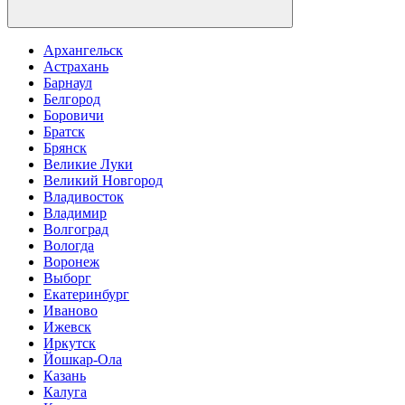
Архангельск
Астрахань
Барнаул
Белгород
Боровичи
Братск
Брянск
Великие Луки
Великий Новгород
Владивосток
Владимир
Волгоград
Вологда
Воронеж
Выборг
Екатеринбург
Иваново
Ижевск
Иркутск
Йошкар-Ола
Казань
Калуга