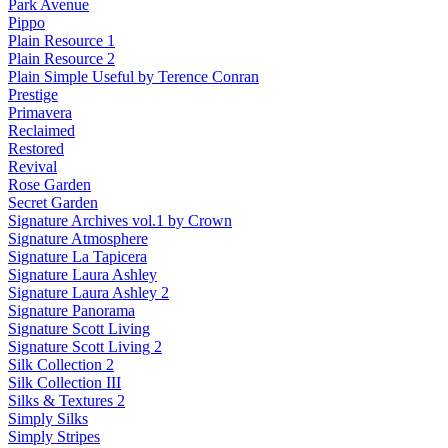
Park Avenue
Pippo
Plain Resource 1
Plain Resource 2
Plain Simple Useful by Terence Conran
Prestige
Primavera
Reclaimed
Restored
Revival
Rose Garden
Secret Garden
Signature Archives vol.1 by Crown
Signature Atmosphere
Signature La Tapicera
Signature Laura Ashley
Signature Laura Ashley 2
Signature Panorama
Signature Scott Living
Signature Scott Living 2
Silk Collection 2
Silk Collection III
Silks & Textures 2
Simply Silks
Simply Stripes