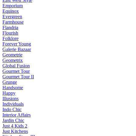
East West Style
Emporium
Equinox
Evergreen
Farmhouse
Flandria
Flourish
Folklore
Forever Young
Galerie Bazaar
Geometrie
Geometrix
Global Fusion
Gourmet Tour
Gourmet Tour II
Grunge
Handsome
Happy
Illusions
Individuals
Indo Chic
Interior Affairs
Jardin Chic
Just 4 Kids 2
Just Kitchens