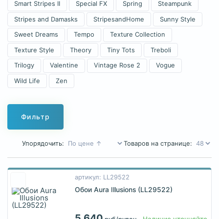
Smart Stripes II
Special FX
Spring
Steampunk
Stripes and Damasks
StripesandHome
Sunny Style
Sweet Dreams
Tempo
Texture Collection
Texture Style
Theory
Tiny Tots
Treboli
Trilogy
Valentine
Vintage Rose 2
Vogue
Wild Life
Zen
Фильтр
Упорядочить:
Товаров на странице:
артикул: LL29522
Обои Aura Illusions (LL29522)
5 640
Наличие уточняйте