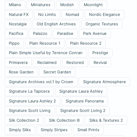
Milano
Miniatures
Modish
Moonlight
Natural FX
No Limits
Nomad
Nordic Elegance
Nostalgie
Old English Archives
Organic Textures
Pacifica
Palazzo
Paradise
Park Avenue
Pippo
Plain Resource 1
Plain Resource 2
Plain Simple Useful by Terence Conran
Prestige
Primavera
Reclaimed
Restored
Revival
Rose Garden
Secret Garden
Signature Archives vol.1 by Crown
Signature Atmosphere
Signature La Tapicera
Signature Laura Ashley
Signature Laura Ashley 2
Signature Panorama
Signature Scott Living
Signature Scott Living 2
Silk Collection 2
Silk Collection III
Silks & Textures 2
Simply Silks
Simply Stripes
Small Prints