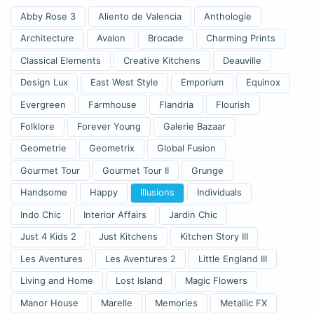
Abby Rose 3
Aliento de Valencia
Anthologie
Architecture
Avalon
Brocade
Charming Prints
Classical Elements
Creative Kitchens
Deauville
Design Lux
East West Style
Emporium
Equinox
Evergreen
Farmhouse
Flandria
Flourish
Folklore
Forever Young
Galerie Bazaar
Geometrie
Geometrix
Global Fusion
Gourmet Tour
Gourmet Tour II
Grunge
Handsome
Happy
Illusions
Individuals
Indo Chic
Interior Affairs
Jardin Chic
Just 4 Kids 2
Just Kitchens
Kitchen Story III
Les Aventures
Les Aventures 2
Little England III
Living and Home
Lost Island
Magic Flowers
Manor House
Marelle
Memories
Metallic FX