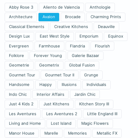
Abby Rose 3
Aliento de Valencia
Anthologie
Architecture
Avalon
Brocade
Charming Prints
Classical Elements
Creative Kitchens
Deauville
Design Lux
East West Style
Emporium
Equinox
Evergreen
Farmhouse
Flandria
Flourish
Folklore
Forever Young
Galerie Bazaar
Geometrie
Geometrix
Global Fusion
Gourmet Tour
Gourmet Tour II
Grunge
Handsome
Happy
Illusions
Individuals
Indo Chic
Interior Affairs
Jardin Chic
Just 4 Kids 2
Just Kitchens
Kitchen Story III
Les Aventures
Les Aventures 2
Little England III
Living and Home
Lost Island
Magic Flowers
Manor House
Marelle
Memories
Metallic FX