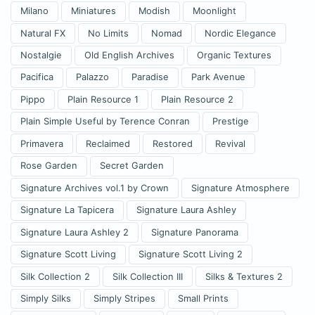
Milano
Miniatures
Modish
Moonlight
Natural FX
No Limits
Nomad
Nordic Elegance
Nostalgie
Old English Archives
Organic Textures
Pacifica
Palazzo
Paradise
Park Avenue
Pippo
Plain Resource 1
Plain Resource 2
Plain Simple Useful by Terence Conran
Prestige
Primavera
Reclaimed
Restored
Revival
Rose Garden
Secret Garden
Signature Archives vol.1 by Crown
Signature Atmosphere
Signature La Tapicera
Signature Laura Ashley
Signature Laura Ashley 2
Signature Panorama
Signature Scott Living
Signature Scott Living 2
Silk Collection 2
Silk Collection III
Silks & Textures 2
Simply Silks
Simply Stripes
Small Prints