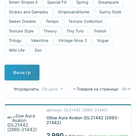
Smart Stripes II
Special FX
Spring
Steampunk
Stripes and Damasks
StripesandHome
Sunny Style
Sweet Dreams
Tempo
Texture Collection
Texture Style
Theory
Tiny Tots
Treboli
Trilogy
Valentine
Vintage Rose 2
Vogue
Wild Life
Zen
Фильтр
Упорядочить:
Товаров на странице:
артикул: DL21442 (2665-21442)
Обои Aura Avalon (DL21442 (2665-
21442)
2 990
Наличие уточняйте