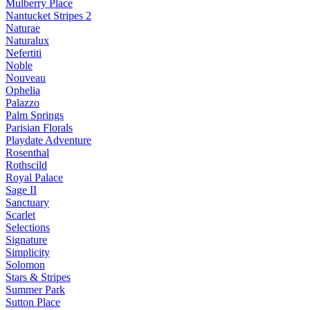
Mulberry Place
Nantucket Stripes 2
Naturae
Naturalux
Nefertiti
Noble
Nouveau
Ophelia
Palazzo
Palm Springs
Parisian Florals
Playdate Adventure
Rosenthal
Rothscild
Royal Palace
Sage II
Sanctuary
Scarlet
Selections
Signature
Simplicity
Solomon
Stars & Stripes
Summer Park
Sutton Place