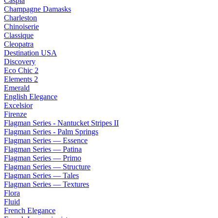
Caspia
Champagne Damasks
Charleston
Chinoiserie
Classique
Cleopatra
Destination USA
Discovery
Eco Chic 2
Elements 2
Emerald
English Elegance
Excelsior
Firenze
Flagman Series - Nantucket Stripes II
Flagman Series - Palm Springs
Flagman Series — Essence
Flagman Series — Patina
Flagman Series — Primo
Flagman Series — Structure
Flagman Series — Tales
Flagman Series — Textures
Flora
Fluid
French Elegance