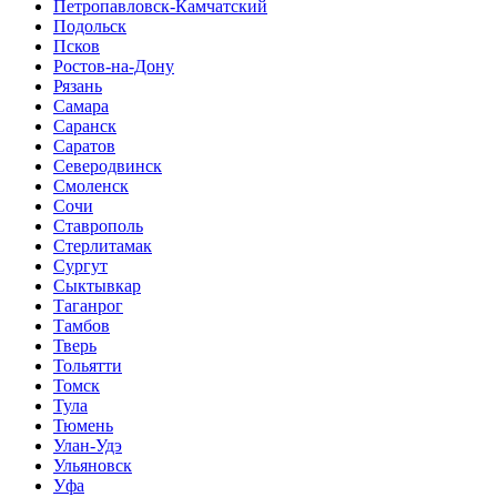
Петропавловск-Камчатский
Подольск
Псков
Ростов-на-Дону
Рязань
Самара
Саранск
Саратов
Северодвинск
Смоленск
Сочи
Ставрополь
Стерлитамак
Сургут
Сыктывкар
Таганрог
Тамбов
Тверь
Тольятти
Томск
Тула
Тюмень
Улан-Удэ
Ульяновск
Уфа