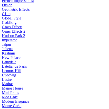
French Impressionist
Fusion
Geometric Effects
Glam
Global Style
Goldberg
Grass Effects
Grass Effects 2
Hudson Park 2
Imperator
Jaipur
Julietta
Kashmir
Kew Palace
Langdale
Latelier de Paris
Lennox Hill
Ludowig
Lustre
Madras
Manor House
Mini Prints
Mod Chic
Modern Elegance
Monte Carlo