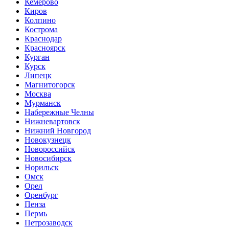
Кемерово
Киров
Колпино
Кострома
Краснодар
Красноярск
Курган
Курск
Липецк
Магнитогорск
Москва
Мурманск
Набережные Челны
Нижневартовск
Нижний Новгород
Новокузнецк
Новороссийск
Новосибирск
Норильск
Омск
Орел
Оренбург
Пенза
Пермь
Петрозаводск