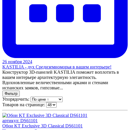
26 ноября 2024
KASTILIA - дух Средиземноморья в вашем интерьере!
Конструктор 3D-панелей KASTILIA поможет воплотить в
вашем интерьере архитектурную элегантность.
Вдохновленные величественными арками и стенами
испанских замков, гипсовые...
Фильтр
Упорядочить:
Товаров на странице:
артикул: DS61101
Обои KT Exclusive 3D Classical DS61101