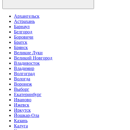
Архангельск
Астрахань
Барнаул
Белгород
Боровичи
Братск
Брянск
Великие Луки
Великий Новгород
Владивосток
Владимир
Волгоград
Вологда
Воронеж
Выборг
Екатеринбург
Иваново
Ижевск
Иркутск
Йошкар-Ола
Казань
Калуга