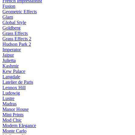
French Impressionist
Fusion
Geometric Effects
Glam
Global Style
Goldberg
Grass Effects
Grass Effects 2
Hudson Park 2
Imperator
Jaipur
Julietta
Kashmir
Kew Palace
Langdale
Latelier de Paris
Lennox Hill
Ludowig
Lustre
Madras
Manor House
Mini Prints
Mod Chic
Modern Elegance
Monte Carlo