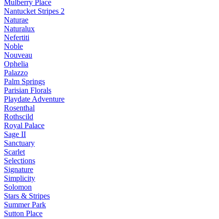
Mulberry Place
Nantucket Stripes 2
Naturae
Naturalux
Nefertiti
Noble
Nouveau
Ophelia
Palazzo
Palm Springs
Parisian Florals
Playdate Adventure
Rosenthal
Rothscild
Royal Palace
Sage II
Sanctuary
Scarlet
Selections
Signature
Simplicity
Solomon
Stars & Stripes
Summer Park
Sutton Place