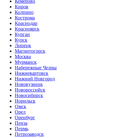
Кемерово
Киров
Колпино
Кострома
Краснодар
Красноярск
Курган
Курск
Липецк
Магнитогорск
Москва
Мурманск
Набережные Челны
Нижневартовск
Нижний Новгород
Новокузнецк
Новороссийск
Новосибирск
Норильск
Омск
Орел
Оренбург
Пенза
Пермь
Петрозаводск