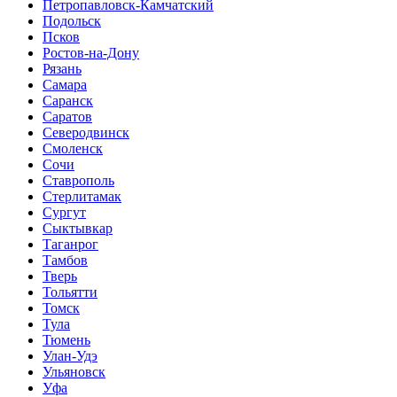
Петропавловск-Камчатский
Подольск
Псков
Ростов-на-Дону
Рязань
Самара
Саранск
Саратов
Северодвинск
Смоленск
Сочи
Ставрополь
Стерлитамак
Сургут
Сыктывкар
Таганрог
Тамбов
Тверь
Тольятти
Томск
Тула
Тюмень
Улан-Удэ
Ульяновск
Уфа