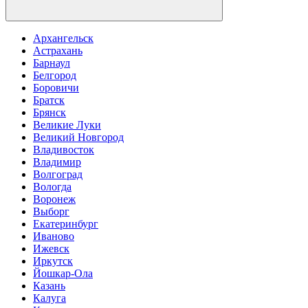
Архангельск
Астрахань
Барнаул
Белгород
Боровичи
Братск
Брянск
Великие Луки
Великий Новгород
Владивосток
Владимир
Волгоград
Вологда
Воронеж
Выборг
Екатеринбург
Иваново
Ижевск
Иркутск
Йошкар-Ола
Казань
Калуга