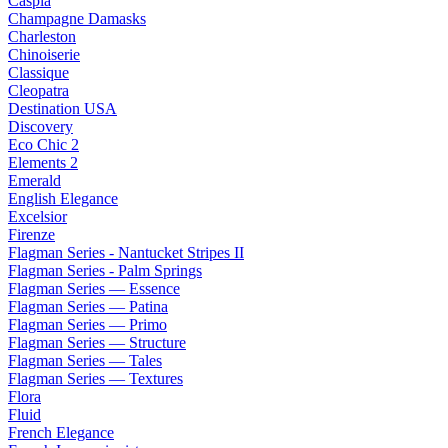
Caspia
Champagne Damasks
Charleston
Chinoiserie
Classique
Cleopatra
Destination USA
Discovery
Eco Chic 2
Elements 2
Emerald
English Elegance
Excelsior
Firenze
Flagman Series - Nantucket Stripes II
Flagman Series - Palm Springs
Flagman Series — Essence
Flagman Series — Patina
Flagman Series — Primo
Flagman Series — Structure
Flagman Series — Tales
Flagman Series — Textures
Flora
Fluid
French Elegance