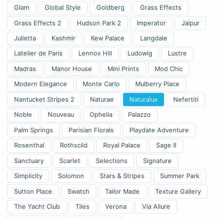
Glam
Global Style
Goldberg
Grass Effects
Grass Effects 2
Hudson Park 2
Imperator
Jaipur
Julietta
Kashmir
Kew Palace
Langdale
Latelier de Paris
Lennox Hill
Ludowig
Lustre
Madras
Manor House
Mini Prints
Mod Chic
Modern Elegance
Monte Carlo
Mulberry Place
Nantucket Stripes 2
Naturae
Naturalux
Nefertiti
Noble
Nouveau
Ophelia
Palazzo
Palm Springs
Parisian Florals
Playdate Adventure
Rosenthal
Rothscild
Royal Palace
Sage II
Sanctuary
Scarlet
Selections
Signature
Simplicity
Solomon
Stars & Stripes
Summer Park
Sutton Place
Swatch
Tailor Made
Texture Gallery
The Yacht Club
Tiles
Verona
Via Allure