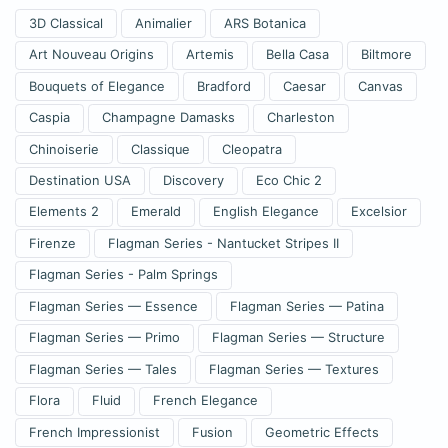
3D Classical
Animalier
ARS Botanica
Art Nouveau Origins
Artemis
Bella Casa
Biltmore
Bouquets of Elegance
Bradford
Caesar
Canvas
Caspia
Champagne Damasks
Charleston
Chinoiserie
Classique
Cleopatra
Destination USA
Discovery
Eco Chic 2
Elements 2
Emerald
English Elegance
Excelsior
Firenze
Flagman Series - Nantucket Stripes II
Flagman Series - Palm Springs
Flagman Series — Essence
Flagman Series — Patina
Flagman Series — Primo
Flagman Series — Structure
Flagman Series — Tales
Flagman Series — Textures
Flora
Fluid
French Elegance
French Impressionist
Fusion
Geometric Effects