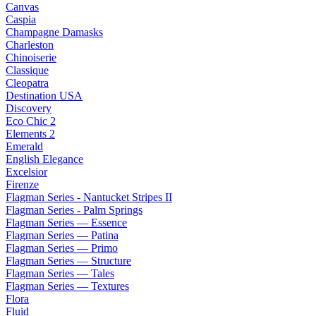
Canvas
Caspia
Champagne Damasks
Charleston
Chinoiserie
Classique
Cleopatra
Destination USA
Discovery
Eco Chic 2
Elements 2
Emerald
English Elegance
Excelsior
Firenze
Flagman Series - Nantucket Stripes II
Flagman Series - Palm Springs
Flagman Series — Essence
Flagman Series — Patina
Flagman Series — Primo
Flagman Series — Structure
Flagman Series — Tales
Flagman Series — Textures
Flora
Fluid