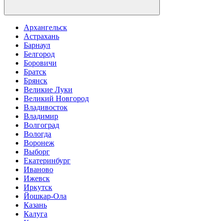
Архангельск
Астрахань
Барнаул
Белгород
Боровичи
Братск
Брянск
Великие Луки
Великий Новгород
Владивосток
Владимир
Волгоград
Вологда
Воронеж
Выборг
Екатеринбург
Иваново
Ижевск
Иркутск
Йошкар-Ола
Казань
Калуга