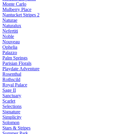
Monte Carlo
Mulberry Place
Nantucket Stripes 2
Naturae
Naturalux
Nefertiti
Noble
Nouveau
Ophelia
Palazzo
Palm Springs
Parisian Florals
Playdate Adventure
Rosenthal
Rothscild
Royal Palace
Sage II
Sanctuary
Scarlet
Selections
Signature
Simplicity
Solomon
Stars & Stripes
Summer Park