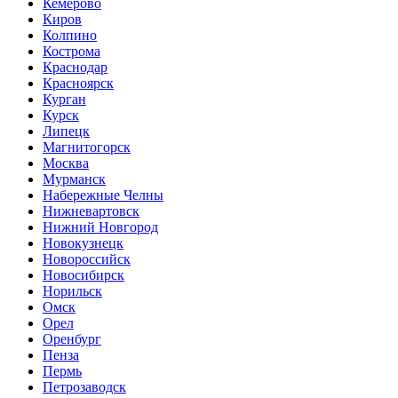
Кемерово
Киров
Колпино
Кострома
Краснодар
Красноярск
Курган
Курск
Липецк
Магнитогорск
Москва
Мурманск
Набережные Челны
Нижневартовск
Нижний Новгород
Новокузнецк
Новороссийск
Новосибирск
Норильск
Омск
Орел
Оренбург
Пенза
Пермь
Петрозаводск