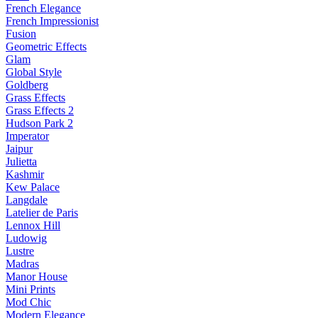
French Elegance
French Impressionist
Fusion
Geometric Effects
Glam
Global Style
Goldberg
Grass Effects
Grass Effects 2
Hudson Park 2
Imperator
Jaipur
Julietta
Kashmir
Kew Palace
Langdale
Latelier de Paris
Lennox Hill
Ludowig
Lustre
Madras
Manor House
Mini Prints
Mod Chic
Modern Elegance