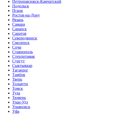
Петропавловск-Камчатский
Подольск
Псков
Ростов-на-Дону
Рязань
Самара
Саранск
Саратов
Северодвинск
Смоленск
Сочи
Ставрополь
Стерлитамак
Сургут
Сыктывкар
Таганрог
Тамбов
Тверь
Тольятти
Томск
Тула
Тюмень
Улан-Удэ
Ульяновск
Уфа